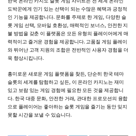
한국 온라인 카지노 슬롯 게임 사이트는 전 세계 온라인
도박꾼에게 인기 있는 선택이 되는 수많은 혜택과 긍정적
인 기능을 제공합니다. 문화를 주제로 한 게임, 다양한 슬
롯 게임 선택, 모바일 호환성, 매력적인 보너스, 안전한 지
불 방법을 갖춘 이 플랫폼은 모든 유형의 플레이어에게 매
력적이고 즐거운 경험을 제공합니다. 고품질 게임 플레이
와 뛰어난 고객 지원의 조합은 전반적인 사용자 경험을 더
욱 향상시킵니다.
흥미로운 새로운 게임 플랫폼을 찾든, 단순히 한국 테마
슬롯의 세계를 탐험하고 싶든, 이 온라인 카지노는 재미
있고 보람 있는 게임 경험에 필요한 모든 것을 제공합니
다. 한국 대중 문화, 안전한 거래, 관대한 프로모션의 융합
으로 플레이어는 좋아하는 슬롯 게임을 즐기는 동안 잊지
못할 시간을 보낼 수 있습니다.