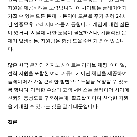
지원을 제공하려는 노력입니다. 이 사이트는 플레이어가
가질 수 있는 모든 문제나 문의에 도움을 주기 위해 24시
간 연중무휴 고객 서비스를 제공합니다. 게임에 대한 질문
이 있거나, 지불에 대한 도움이 필요하거나, 기술적인 문
제가 발생하든, 지원팀은 항상 도울 준비가 되어 있습니
다.
많은 한국 온라인 카지노 사이트는 라이브 채팅, 이메일,
전화 지원을 포함한 여러 커뮤니케이션 채널을 제공하여
플레이어가 가장 편리한 방법으로 도움을 요청할 수 있도
록 합니다. 이러한 수준의 고객 서비스는 플레이어 사이에
신뢰와 충성도를 구축하는데, 필요할 때마다 신속한 지원
을 기대할 수 있다는 것을 알기 때문입니다.
결론