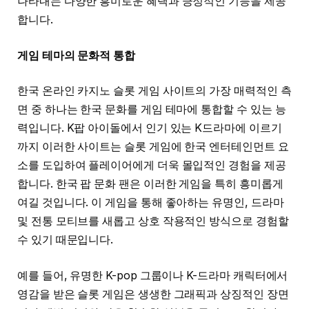
나타내는 다양한 흥미로운 혜택과 긍정적인 기능을 제공
합니다.
게임 테마의 문화적 통합
한국 온라인 카지노 슬롯 게임 사이트의 가장 매력적인 측
면 중 하나는 한국 문화를 게임 테마에 통합할 수 있는 능
력입니다. K팝 아이돌에서 인기 있는 K드라마에 이르기
까지 이러한 사이트는 슬롯 게임에 한국 엔터테인먼트 요
소를 도입하여 플레이어에게 더욱 몰입적인 경험을 제공
합니다. 한국 팝 문화 팬은 이러한 게임을 특히 흥미롭게
여길 것입니다. 이 게임을 통해 좋아하는 유명인, 드라마
및 전통 모티브를 새롭고 상호 작용적인 방식으로 경험할
수 있기 때문입니다.
예를 들어, 유명한 K-pop 그룹이나 K-드라마 캐릭터에서
영감을 받은 슬롯 게임은 생생한 그래픽과 상징적인 장면