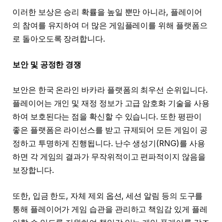
이러한 보상은 승리 확률을 높일 뿐만 아니라, 플레이어
의 참여를 유지하여 더 많은 게임플레이를 위해 플랫폼으
로 돌아오도록 장려합니다.
보안 및 공정한 경쟁
보안은 한국 온라인 바카라 플랫폼의 최우선 순위입니다.
플레이어는 개인 및 재정 정보가 고급 암호화 기술을 사용
하여 보호된다는 점을 확신할 수 있습니다. 또한 평판이
좋은 플랫폼은 라이선스를 받고 규제되어 모든 게임이 공
정하고 투명하게 진행됩니다. 난수 생성기(RNG)를 사용
하면 각 게임의 결과가 무작위적이고 편파적이지 않음을
보장합니다.
또한, 입금 한도, 자체 제외 옵션, 세션 알림 등의 도구를
통해 플레이어가 게임 습관을 관리하고 책임감 있게 플레