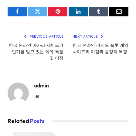
Facebook
Twitter
Pinterest
LinkedIn
Tumblr
Email
PREVIOUS ARTICLE
NEXT ARTICLE
한국 온라인 바카라 사이트가
한국 온라인 카지노 슬롯 게임
인기를 얻고 있는 이유 특징
사이트의 이점과 긍정적 특징
및 이점
admin
Website
Related
Posts