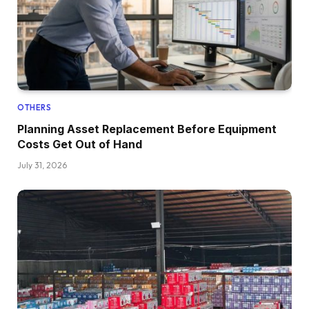
OTHERS
Planning Asset Replacement Before Equipment
Costs Get Out of Hand
July 31, 2026