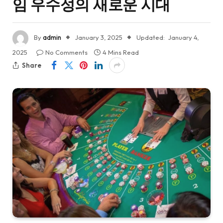
임 우수성의 새로운 시대
By
admin
January 3, 2025
Updated:
January 4,
2025
No Comments
4 Mins Read
Share