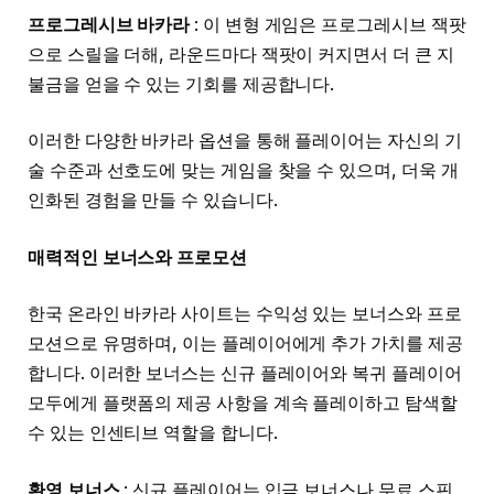
프로그레시브 바카라
: 이 변형 게임은 프로그레시브 잭팟
으로 스릴을 더해, 라운드마다 잭팟이 커지면서 더 큰 지
불금을 얻을 수 있는 기회를 제공합니다.
이러한 다양한 바카라 옵션을 통해 플레이어는 자신의 기
술 수준과 선호도에 맞는 게임을 찾을 수 있으며, 더욱 개
인화된 경험을 만들 수 있습니다.
매력적인 보너스와 프로모션
한국 온라인 바카라 사이트는 수익성 있는 보너스와 프로
모션으로 유명하며, 이는 플레이어에게 추가 가치를 제공
합니다. 이러한 보너스는 신규 플레이어와 복귀 플레이어
모두에게 플랫폼의 제공 사항을 계속 플레이하고 탐색할
수 있는 인센티브 역할을 합니다.
환영 보너스
: 신규 플레이어는 입금 보너스나 무료 스핀