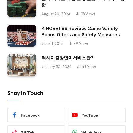
합
August 20, 2024
98
Views
KINGBET89 Review: Game Variety,
Bonus Offers and Safety Measures
June 11, 2025
49
Views
러시아출장안마서비스란?
January 30, 2024
48
Views
Stay In Touch
Facebook
YouTube
TikTok
WhatsApp