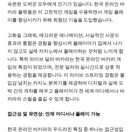
숙련된 도박꾼 모두에게 인기가 있습니다. 한국 온라인 바
카라 플랫폼은 이 고전적인 게임을 수용하면서 게임 플레
이를 향상시키기 위해 최첨단 기술을 도입했습니다.
고화질 그래픽, 매끄러운 애니메이션, 사실적인 사운드
효과의 통합은 경험을 향상시켜 플레이어가 집에서 나가
지 않고도 실제 카지노에서 플레이하는 것처럼 느끼게 합
니다. 특히 라이브 딜러 바카라는 한국 온라인 바카라 게
임의 특징이 되었으며, 전문 딜러와 실시간으로 상호 작
용하는 경험을 제공합니다. 이 라이브 스트리밍 경험은 몰
입감 넘치는 카지노 분위기를 제공하여 디지털과 실제 도
박 간의 격차를 메우고 플레이어가 전 세계 어디에서나 바
카라의 스릴을 즐길 수 있게 합니다.
접근성 및 유연성: 언제 어디서나 플레이 가능
한국 온라인 바카라의 두드러진 특징 중 하나는 접근성입