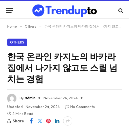
Home
»
Others
»
한국 온라인 카지노의 바카라 집에서 나가지 않고도 스릴 넘치는 경험
OTHERS
한국 온라인 카지노의 바카라
집에서 나가지 않고도 스릴 넘
치는 경험
By
admin
November 24, 2024
Updated:
November 24, 2024
No Comments
4 Mins Read
Share