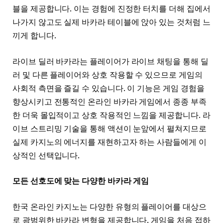
블을 제공합니다. 이는 경험에 진정한 터치를 더해 집에서
나가지 않고도 실제 바카라 테이블에 앉아 있는 것처럼 느
끼게 합니다.
라이브 딜러 바카라는 플레이어가 라이브 채팅을 통해 딜
러 및 다른 플레이어와 상호 작용할 수 있으므로 게임의
사회적 측면을 즐길 수 있습니다. 이 기능은 게임 경험을
향상시키고 전통적인 온라인 바카라 게임에서 종종 부족
한 더욱 몰입적이고 상호 작용적인 느낌을 제공합니다. 라
이브 스트리밍 기술을 통해 액션이 눈앞에서 펼쳐지므로
실제 카지노의 에너지를 재현하고자 하는 사람들에게 이
상적인 선택입니다.
모든 선호도에 맞는 다양한 바카라 게임
한국 온라인 카지노는 다양한 유형의 플레이어를 대상으
로 광범위한 바카라 변형을 제공합니다. 게임을 처음 접하