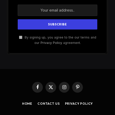
By signing up, you agree to the our terms and
our
Privacy Policy
agreement.
Facebook
X
Instagram
Pinterest
(Twitter)
HOME
CONTACT US
PRIVACY POLICY