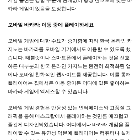
게임 옵션은 경험 수준에 관계없이 항상 선호도에 맞는 바
카라 게임이 있음을 보장합니다.
모바일 바카라: 이동 중에 플레이하세요
모바일 게임에 대한 수요가 증가함에 따라 한국 온라인 카
지노는 바카라를 모바일 기기에서도 이용할 수 있도록 했
습니다. 태블릿이나 스마트폰에서 플레이하는 것을 선호
하든 대부분의 한국 온라인 카지노는 완전히 최적화된 앱
이나 모바일 친화적인 웹사이트를 제공합니다. 이를 통해
플레이어는 집에서든 이동 중이든 어디에 있든 좋아하는
바카라 게임에 액세스할 수 있습니다.
모바일 게임 경험은 반응성 있는 인터페이스와 고품질 그
래픽을 통해 데스크탑에서 플레이하는 것만큼 매끄럽고
즐겁게 디자인되었습니다. 어디에서나 바카라 게임을 플
레이할 수 있는 유연성 덕분에 플레이어는 컴퓨터나 실제