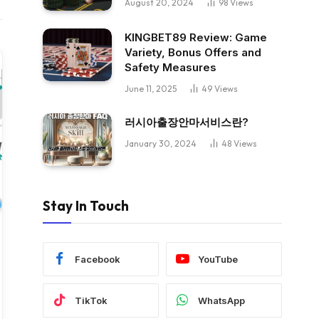
August 20, 2024
98
Views
KINGBET89 Review: Game
Variety, Bonus Offers and
Safety Measures
June 11, 2025
49
Views
러시아출장안마서비스란?
January 30, 2024
48
Views
Stay In Touch
Facebook
YouTube
TikTok
WhatsApp