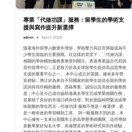
專業「代做功課」服務：留學生的學術支
援與寫作提升新選擇
admin
April 1, 2026
隨著海外留學人數逐年增加，學術壓力與語言障礙成為不
少學生面臨的主要挑戰。在這樣的背景下，「代做功課」
相關的學術輔助服務逐漸受到關注。香港專業論文代寫與
寫作指導中心，正是致力於為全球留學生提供高品質學術
支援的重要平台之一。 本中心成立於英國，擁有多年豐
富經驗，專注於為來自不同國家的留學生提供全面的學術
諮詢與寫作輔助服務。憑藉專業、誠信以及高效的服務態
度，中心至今已成功協助過萬名學生完成學業相關任務，
並累積了良好的市場口碑與信譽。對於面臨時間緊迫或學
術困難的學生而言，代做功課 服務不僅是一種選擇，更
是一種有效的學習輔助工具。 與一般服務不同的是，本
中心擁有一支來自英國本土的高學歷導師團隊。這些導師
多數畢業於知名大學，具備豐富的學術研究與寫作經驗，