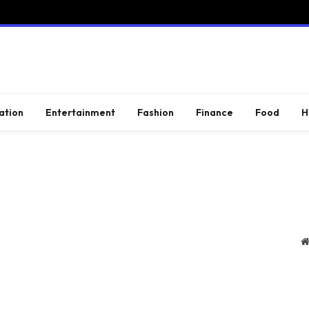
ation
Entertainment
Fashion
Finance
Food
H