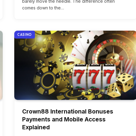
barely move the needle. The difference often
comes down to the…
CASINO
Crown88 International Bonuses
Payments and Mobile Access
Explained