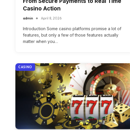
From Secure Payments to Real Time
Casino Action
admin
April 8, 2026
Introduction Some casino platforms promise a lot of
features, but only a few of those features actually
matter when you…
CASINO