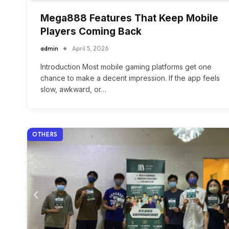
Mega888 Features That Keep Mobile
Players Coming Back
admin
April 5, 2026
Introduction Most mobile gaming platforms get one
chance to make a decent impression. If the app feels
slow, awkward, or…
OTHERS