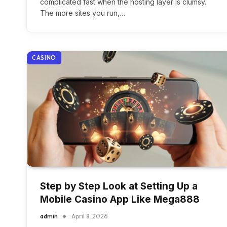
complicated fast when the hosting layer is clumsy.
The more sites you run,…
CASINO
Step by Step Look at Setting Up a
Mobile Casino App Like Mega888
admin
April 8, 2026