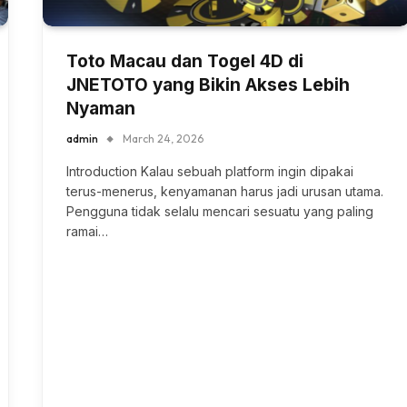
Toto Macau dan Togel 4D di
JNETOTO yang Bikin Akses Lebih
Nyaman
admin
March 24, 2026
Introduction Kalau sebuah platform ingin dipakai
terus-menerus, kenyamanan harus jadi urusan utama.
Pengguna tidak selalu mencari sesuatu yang paling
ramai…