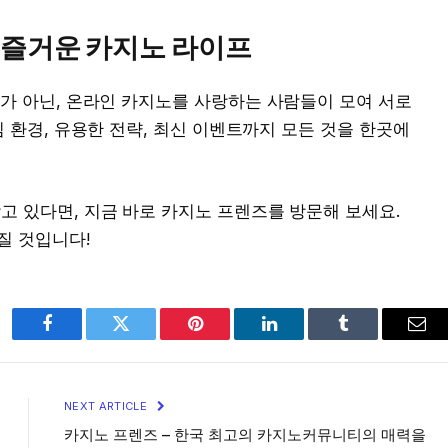
 즐거운 카지노 라이프
트가 아닌, 온라인 카지노를 사랑하는 사람들이 모여 서로
 환경, 유용한 전략, 최신 이벤트까지 모든 것을 한곳에
찾고 있다면, 지금 바로 카지노 프렌즈를 방문해 보세요.
질 것입니다!
Facebook
Twitter
Pinterest
LinkedIn
Tumblr
Ema
NEXT ARTICLE
카지노 프렌즈 – 한국 최고의 카지노커뮤니티의 매력을