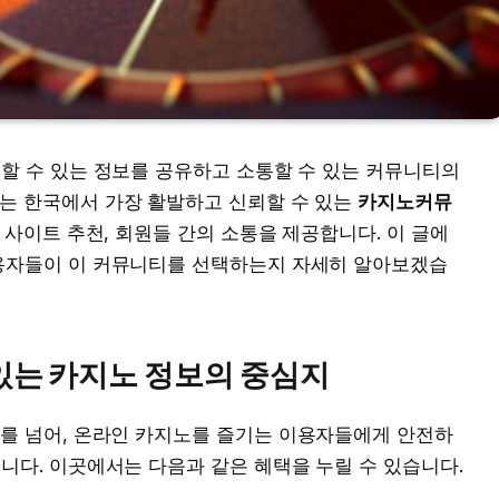
할 수 있는 정보를 공유하고 소통할 수 있는 커뮤니티의
는 한국에서 가장 활발하고 신뢰할 수 있는
카지노커뮤
 사이트 추천, 회원들 간의 소통을 제공합니다. 이 글에
이용자들이 이 커뮤니티를 선택하는지 자세히 알아보겠습
 있는 카지노 정보의 중심지
트를 넘어, 온라인 카지노를 즐기는 이용자들에게 안전하
니다. 이곳에서는 다음과 같은 혜택을 누릴 수 있습니다.