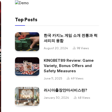
Top Posts
한국 카지노 게임 소개 전통과 럭
셔리의 융합
August 20, 2024
98
Views
KINGBET89 Review: Game
Variety, Bonus Offers and
Safety Measures
June 11, 2025
49
Views
러시아출장안마서비스란?
January 30, 2024
48
Views