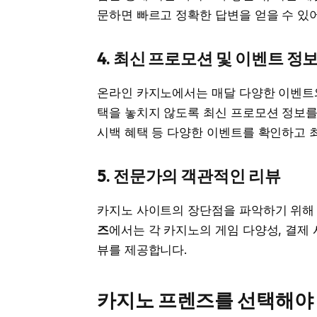
문하면 빠르고 정확한 답변을 얻을 수 있
4. 최신 프로모션 및 이벤트 정
온라인 카지노에서는 매달 다양한 이벤트
택을 놓치지 않도록 최신 프로모션 정보를 
시백 혜택 등 다양한 이벤트를 확인하고 
5. 전문가의 객관적인 리뷰
카지노 사이트의 장단점을 파악하기 위해
즈
에서는 각 카지노의 게임 다양성, 결제
뷰를 제공합니다.
카지노 프렌즈를 선택해야