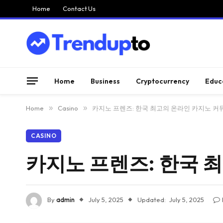
Home
Contact Us
Home
Business
Cryptocurrency
Educ
Home
»
Casino
»
카지노 프렌즈: 한국 최고의 온라인 카지노 커
CASINO
카지노 프렌즈: 한국 
By
admin
July 5, 2025
Updated:
July 5, 2025