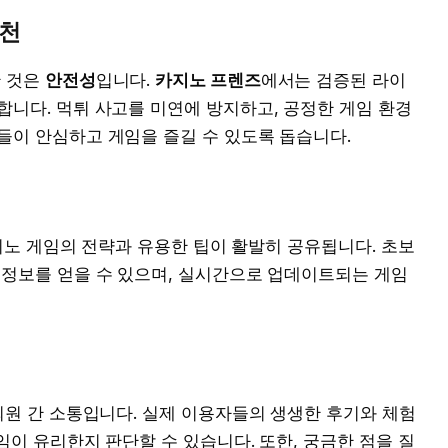
추천
한 것은
안전성
입니다.
카지노 프렌즈
에서는 검증된 라이
니다. 먹튀 사고를 미연에 방지하고, 공정한 게임 환경
이 안심하고 게임을 즐길 수 있도록 돕습니다.
카지노 게임의 전략과 유용한 팁이 활발히 공유됩니다. 초보
정보를 얻을 수 있으며, 실시간으로 업데이트되는 게임
기
회원 간 소통입니다. 실제 이용자들의 생생한 후기와 체험
임이 유리한지 판단할 수 있습니다. 또한, 궁금한 점을 질