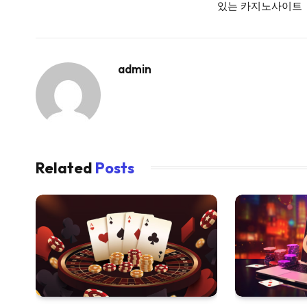
있는 카지노사이트
admin
Related
Posts