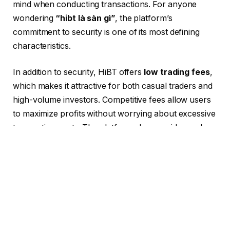
mind when conducting transactions. For anyone
wondering
“hibt là sàn gì”
, the platform’s
commitment to security is one of its most defining
characteristics.
In addition to security, HiBT offers
low trading fees
,
which makes it attractive for both casual traders and
high-volume investors. Competitive fees allow users
to maximize profits without worrying about excessive
transaction costs. The platform also provides real-
time market data, detailed charts, and trading
analytics to help users make informed decisions.
Whether you are monitoring price trends, analyzing
candlestick patterns, or tracking market movements,
HiBT ensures that all necessary tools are available in
one place.