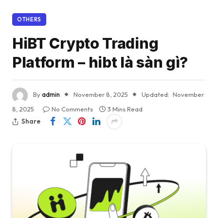
OTHERS
HiBT Crypto Trading
Platform – hibt là sàn gì?
By
admin
November 8, 2025
Updated:
November
8, 2025
No Comments
3 Mins Read
Share