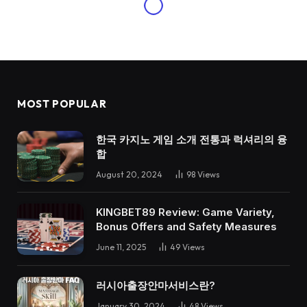
MOST POPULAR
한국 카지노 게임 소개 전통과 럭셔리의 융
합
August 20, 2024
98
Views
KINGBET89 Review: Game Variety,
Bonus Offers and Safety Measures
June 11, 2025
49
Views
러시아출장안마서비스란?
January 30, 2024
48
Views