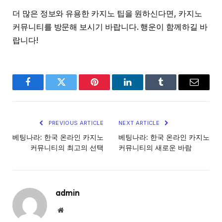
더 많은 정보와 유용한 카지노 팁을 원하신다면, 카지노
커뮤니티를 방문해 보시기 바랍니다. 행운이 함께하길 바
랍니다!
Facebook
Twitter
Pinterest
LinkedIn
Tumblr
Email
PREVIOUS ARTICLE
NEXT ARTICLE
베팅나라: 한국 온라인 카지노
베팅나라: 한국 온라인 카지노
커뮤니티의 최고의 선택
커뮤니티의 새로운 바람
admin
Website