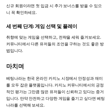
신규 회원이라면 첫 입금 시 추가 보너스를 받을 수 있으
니 꼭 확인하세요.
세 번째 단계: 게임 선택 및 플레이
취향에 맞는 게임을 선택하고, 전략을 세워 즐겨보세요.
커뮤니티에서 다른 유저들의 조언을 구하는 것도 좋은 방
법입니다.
마치며
베팅나라는 한국 온라인 카지노 시장에서 안정성과 재미
를 모두 잡은 플랫폼입니다. 카지노 커뮤니티에서의 긍정
적인 평가는 그만큼 많은 유저들이 신뢰하고 있다는 증거
입니다. 만약 안전하고 다양한 게임을 즐기고 싶다면 베팅
나라를 선택해 보세요.