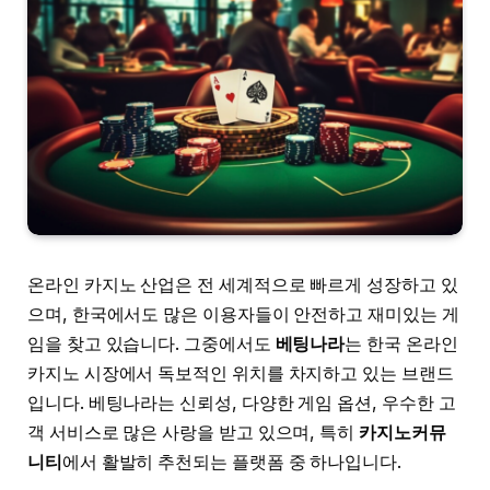
온라인 카지노 산업은 전 세계적으로 빠르게 성장하고 있
으며, 한국에서도 많은 이용자들이 안전하고 재미있는 게
임을 찾고 있습니다. 그중에서도
베팅나라
는 한국 온라인
카지노 시장에서 독보적인 위치를 차지하고 있는 브랜드
입니다. 베팅나라는 신뢰성, 다양한 게임 옵션, 우수한 고
객 서비스로 많은 사랑을 받고 있으며, 특히
카지노커뮤
니티
에서 활발히 추천되는 플랫폼 중 하나입니다.