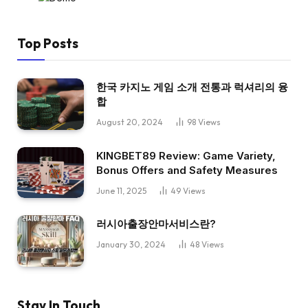
Top Posts
한국 카지노 게임 소개 전통과 럭셔리의 융
합
August 20, 2024
98
Views
KINGBET89 Review: Game Variety,
Bonus Offers and Safety Measures
June 11, 2025
49
Views
러시아출장안마서비스란?
January 30, 2024
48
Views
Stay In Touch