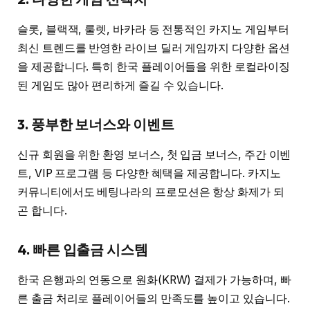
슬롯, 블랙잭, 룰렛, 바카라 등 전통적인 카지노 게임부터
최신 트렌드를 반영한 라이브 딜러 게임까지 다양한 옵션
을 제공합니다. 특히 한국 플레이어들을 위한 로컬라이징
된 게임도 많아 편리하게 즐길 수 있습니다.
3.
풍부한 보너스와 이벤트
신규 회원을 위한 환영 보너스, 첫 입금 보너스, 주간 이벤
트, VIP 프로그램 등 다양한 혜택을 제공합니다. 카지노
커뮤니티에서도 베팅나라의 프로모션은 항상 화제가 되
곤 합니다.
4.
빠른 입출금 시스템
한국 은행과의 연동으로 원화(KRW) 결제가 가능하며, 빠
른 출금 처리로 플레이어들의 만족도를 높이고 있습니다.