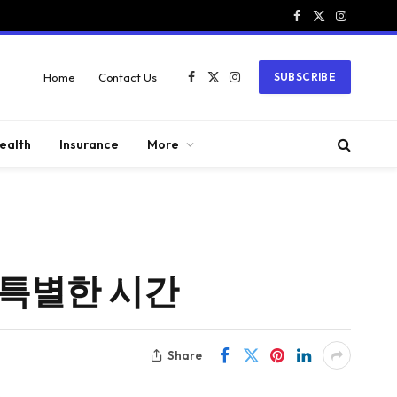
Facebook
X
Instagram
(Twitter)
Home
Contact Us
SUBSCRIBE
Facebook
X
Instagram
(Twitter)
ealth
Insurance
More
특별한 시간
Share