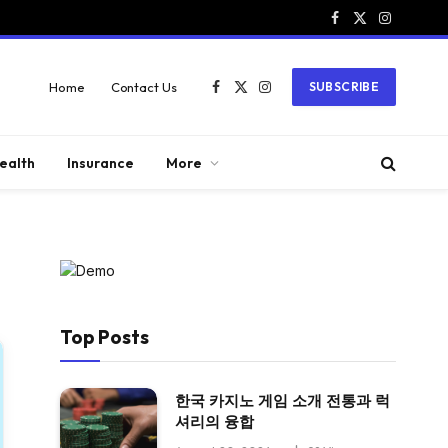
Facebook
X
Instagram
(Twitter)
Home
Contact Us
SUBSCRIBE
Facebook
X
Instagram
(Twitter)
ealth
Insurance
More
Top Posts
한국 카지노 게임 소개 전통과 럭
셔리의 융합