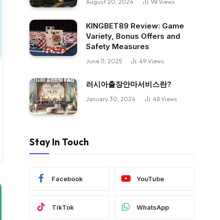
August 20, 2024
98
Views
KINGBET89 Review: Game
Variety, Bonus Offers and
Safety Measures
June 11, 2025
49
Views
러시아출장안마서비스란?
January 30, 2024
48
Views
Stay In Touch
Facebook
YouTube
TikTok
WhatsApp