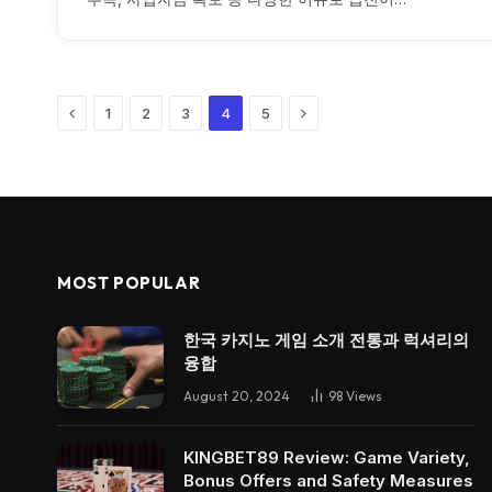
Previous
Next
1
2
3
4
5
MOST POPULAR
한국 카지노 게임 소개 전통과 럭셔리의
융합
August 20, 2024
98
Views
KINGBET89 Review: Game Variety,
Bonus Offers and Safety Measures