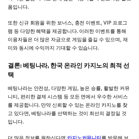
폼입니다.
또한 신규 회원을 위한 보너스, 충전 이벤트, VIP 프로그
램 등 다양한 혜택을 제공합니다. 이러한 이벤트를 통해
이용자들은 더 많은 자금으로 게임을 즐길 수 있으며, 재
미와 동시에 수익까지 기대할 수 있습니다.
결론: 베팅나라, 한국 온라인 카지노의 최적 선
택
베팅나라는 안전성, 다양한 게임, 높은 승률, 활발한 커뮤
니티, 편리한 결제 시스템 등 모든 면에서 우수한 서비스
를 제공합니다. 만약 신뢰할 수 있는 온라인 카지노를 찾
고 있다면, 베팅나라를 선택하는 것이 최선의 결정일 것
입니다.
더 많은 정보를 원하신다면
카지노커뮤니티
를 방문해 보