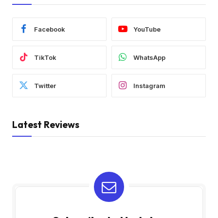
Facebook
YouTube
TikTok
WhatsApp
Twitter
Instagram
Latest Reviews