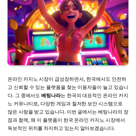
온라인 카지노 시장이 급성장하면서, 한국에서도 안전하
고 신뢰할 수 있는 플랫폼을 찾는 이용자들이 늘고 있습니
다. 그 중에서도
베팅나라
는 한국의 대표적인 온라인 카지
노 커뮤니티로, 다양한 게임과 철저한 보안 시스템으로
많은 사랑을 받고 있습니다. 이번 글에서는 베팅나라의 장
점과 함께, 왜 이 플랫폼이 한국 온라인 카지노 시장에서
독보적인 위치를 차지하고 있는지 알아보겠습니다.