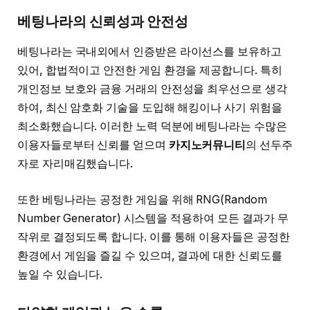
베팅나라의 신뢰성과 안전성
베팅나라는 국내외에서 인증받은 라이선스를 보유하고
있어, 합법적이고 안전한 게임 환경을 제공합니다. 특히
개인정보 보호와 금융 거래의 안전성을 최우선으로 생각
하여, 최신 암호화 기술을 도입해 해킹이나 사기 위험을
최소화했습니다. 이러한 노력 덕분에 베팅나라는 수많은
이용자들로부터 신뢰를 얻으며
카지노커뮤니티
의 선두주
자로 자리매김했습니다.
또한 베팅나라는 공정한 게임을 위해 RNG(Random
Number Generator) 시스템을 적용하여 모든 결과가 무
작위로 결정되도록 합니다. 이를 통해 이용자들은 공정한
환경에서 게임을 즐길 수 있으며, 결과에 대한 신뢰도를
높일 수 있습니다.