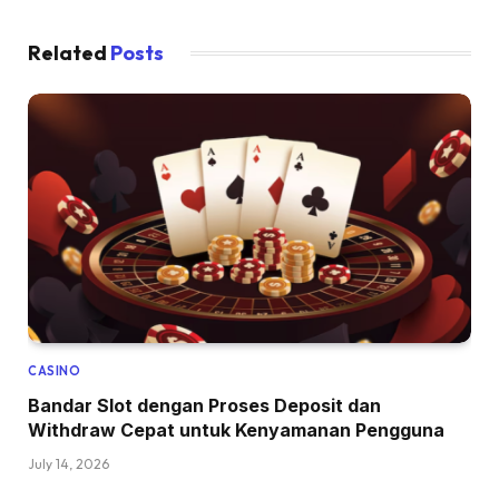
Related
Posts
CASINO
Bandar Slot dengan Proses Deposit dan
Withdraw Cepat untuk Kenyamanan Pengguna
July 14, 2026