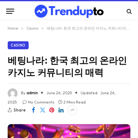
Home
»
Casino
»
베팅나라: 한국 최고의 온라인 카지노 커뮤니티의 매력
CASINO
베팅나라: 한국 최고의 온라인
카지노 커뮤니티의 매력
By
admin
June 26, 2025
Updated:
June 26,
2025
No Comments
2 Mins Read
Share