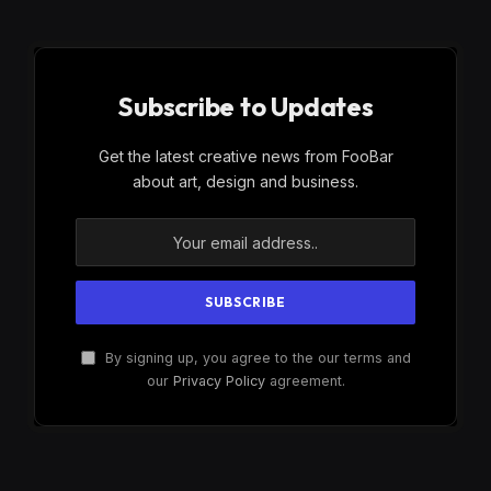
Subscribe to Updates
Get the latest creative news from FooBar
about art, design and business.
By signing up, you agree to the our terms and
our
Privacy Policy
agreement.