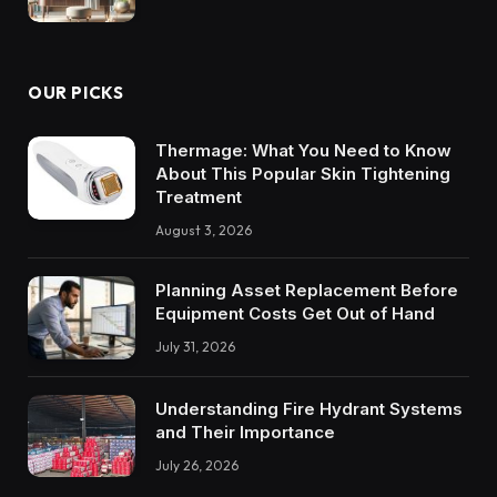
OUR PICKS
Thermage: What You Need to Know
About This Popular Skin Tightening
Treatment
August 3, 2026
Planning Asset Replacement Before
Equipment Costs Get Out of Hand
July 31, 2026
Understanding Fire Hydrant Systems
and Their Importance
July 26, 2026