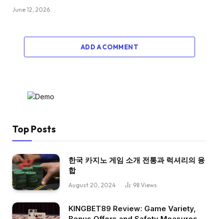
June 12, 2026
ADD A COMMENT
Top Posts
한국 카지노 게임 소개 전통과 럭셔리의 융
합
August 20, 2024
98
Views
KINGBET89 Review: Game Variety,
Bonus Offers and Safety Measures