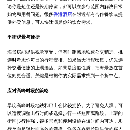
论你是短住还是长期停留，都可以在步行范围内解决日常
购物和用餐问题。很多
香港酒店
在附近都有合作餐饮或提
供外卖信息，可以快速满足你的饮食需求。
平衡观景与便捷
海景房能提供视觉享受，但有时距离地铁或公交稍远。挑
选时考虑你每日的行程安排。如果当天行程密集，优先选
择交通便捷的上環酒店。如果是度假性质，把海景放在首
位则更合适。关键是根据你的实际需求找到一个折中点。
应对高峰时段的策略
早晚高峰时段地铁和巴士会比较拥挤。为了避免人群，可
以适度调整出行时间或选择步行一些短距离路段。上環的
街区步行性强，很多景点和便利设施在短时间内可达，步
行反而是轻松而高效的选择。许多在香港长期生活的客人